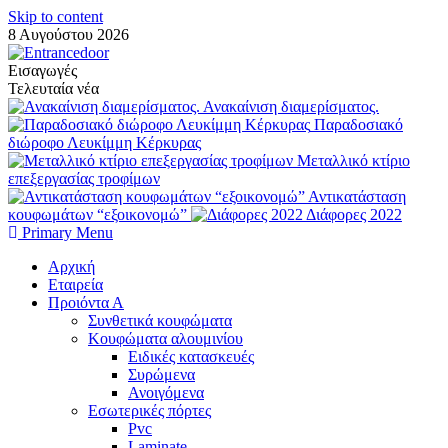
Skip to content
8 Αυγούστου 2026
Εισαγωγές
Τελευταία νέα
Ανακαίνιση διαμερίσματος.
Παραδοσιακό
διώροφο Λευκίμμη Κέρκυρας
Μεταλλικό κτίριο
επεξεργασίας τροφίμων
Αντικατάσταση
κουφωμάτων “εξοικονομώ”
Διάφορες 2022
Primary Menu
Αρχική
Εταιρεία
Προιόντα Α
Συνθετικά κουφώματα
Κουφώματα αλουμινίου
Ειδικές κατασκευές
Συρώμενα
Ανοιγόμενα
Εσωτερικές πόρτες
Pvc
Laminate