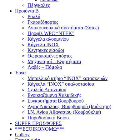
Πέργκολες
Προιόντα Β
Ρολλά
Γκαραζόπορτες
Αντικουνουπικά συστήματα (Σήτες)
Προφίλ WPC “ΝΤΕΚ”
Κάγγελα αλουμινίου
Κάγγελα INOX
Κεντρικές είσοδοι
Θωρακισμένες πόρτες
Μηχανισμοί – Εξαρτήματα
Λαβές – Πόμολα
Έργα
Μεταλλικό κτίριο “INOX” κατασκευών
Κάγκελα “INOX” σκαλοστασίου
Σχολείο Αμυνταίου
Ενοικιαζόμενα Χαλκιδικής
Συγκροτήματα Βουρβουρού
Άγιος Νικόλαος, Βουρβουρού (Ιδιόκτητο)
Ι.Ν. Αγίου Αθανασίου (Κουβούκλια)
Παραδοσιακό Βοίου
SUPER ΠΡΟΣΦΟΡΕΣ
***ΕΞΟΙΚΟΝΟΜΩ***
Gallery