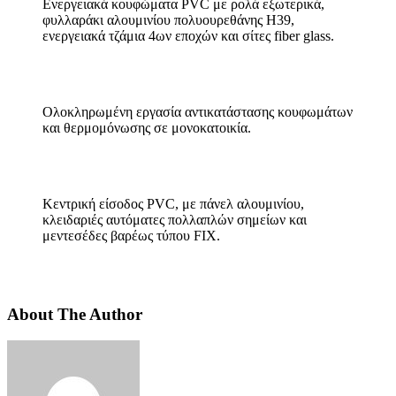
Ενεργειακά κουφώματα PVC με ρολά εξωτερικά,
φυλλαράκι αλουμινίου πολυουρεθάνης Η39,
ενεργειακά τζάμια 4ων εποχών και σίτες fiber glass.
Ολοκληρωμένη εργασία αντικατάστασης κουφωμάτων
και θερμομόνωσης σε μονοκατοικία.
Κεντρική είσοδος PVC, με πάνελ αλουμινίου,
κλειδαριές αυτόματες πολλαπλών σημείων και
μεντεσέδες βαρέως τύπου FIX.
About The Author