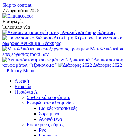
Skip to content
7 Αυγούστου 2026
Εισαγωγές
Τελευταία νέα
Ανακαίνιση διαμερίσματος.
Παραδοσιακό
διώροφο Λευκίμμη Κέρκυρας
Μεταλλικό κτίριο
επεξεργασίας τροφίμων
Αντικατάσταση
κουφωμάτων “εξοικονομώ”
Διάφορες 2022
Primary Menu
Αρχική
Εταιρεία
Προιόντα Α
Συνθετικά κουφώματα
Κουφώματα αλουμινίου
Ειδικές κατασκευές
Συρώμενα
Ανοιγόμενα
Εσωτερικές πόρτες
Pvc
Laminate