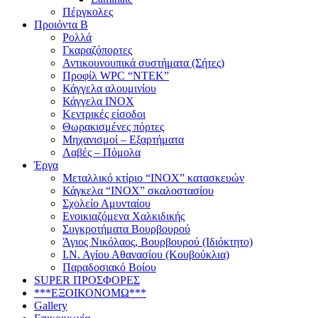
Πέργκολες
Προιόντα Β
Ρολλά
Γκαραζόπορτες
Αντικουνουπικά συστήματα (Σήτες)
Προφίλ WPC “ΝΤΕΚ”
Κάγγελα αλουμινίου
Κάγγελα INOX
Κεντρικές είσοδοι
Θωρακισμένες πόρτες
Μηχανισμοί – Εξαρτήματα
Λαβές – Πόμολα
Έργα
Μεταλλικό κτίριο “INOX” κατασκευών
Κάγκελα “INOX” σκαλοστασίου
Σχολείο Αμυνταίου
Ενοικιαζόμενα Χαλκιδικής
Συγκροτήματα Βουρβουρού
Άγιος Νικόλαος, Βουρβουρού (Ιδιόκτητο)
Ι.Ν. Αγίου Αθανασίου (Κουβούκλια)
Παραδοσιακό Βοίου
SUPER ΠΡΟΣΦΟΡΕΣ
***ΕΞΟΙΚΟΝΟΜΩ***
Gallery