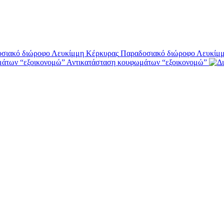
Παραδοσιακό διώροφο Λευκίμ
Αντικατάσταση κουφωμάτων “εξοικονομώ”