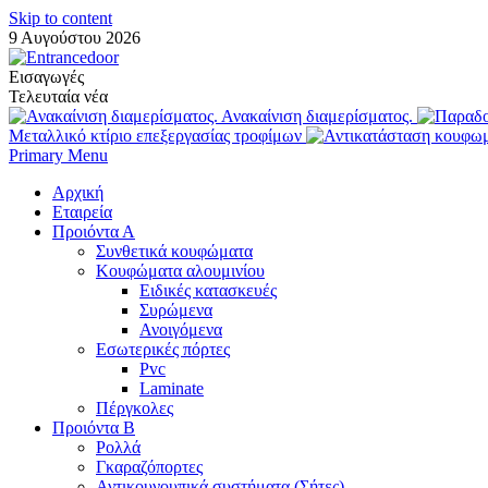
Skip to content
9 Αυγούστου 2026
Εισαγωγές
Τελευταία νέα
Ανακαίνιση διαμερίσματος.
Μεταλλικό κτίριο επεξεργασίας τροφίμων
Primary Menu
Αρχική
Εταιρεία
Προιόντα Α
Συνθετικά κουφώματα
Κουφώματα αλουμινίου
Ειδικές κατασκευές
Συρώμενα
Ανοιγόμενα
Εσωτερικές πόρτες
Pvc
Laminate
Πέργκολες
Προιόντα Β
Ρολλά
Γκαραζόπορτες
Αντικουνουπικά συστήματα (Σήτες)