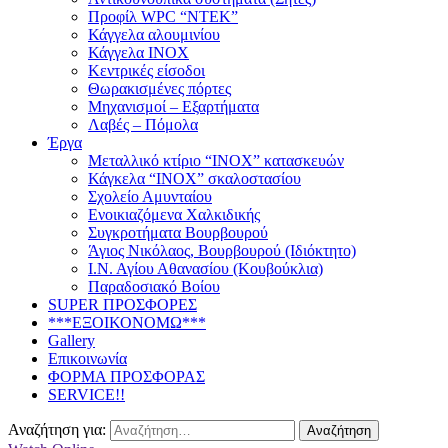
Προφίλ WPC “ΝΤΕΚ”
Κάγγελα αλουμινίου
Κάγγελα INOX
Κεντρικές είσοδοι
Θωρακισμένες πόρτες
Μηχανισμοί – Εξαρτήματα
Λαβές – Πόμολα
Έργα
Μεταλλικό κτίριο “INOX” κατασκευών
Κάγκελα “INOX” σκαλοστασίου
Σχολείο Αμυνταίου
Ενοικιαζόμενα Χαλκιδικής
Συγκροτήματα Βουρβουρού
Άγιος Νικόλαος, Βουρβουρού (Ιδιόκτητο)
Ι.Ν. Αγίου Αθανασίου (Κουβούκλια)
Παραδοσιακό Βοίου
SUPER ΠΡΟΣΦΟΡΕΣ
***ΕΞΟΙΚΟΝΟΜΩ***
Gallery
Επικοινωνία
ΦΟΡΜΑ ΠΡΟΣΦΟΡΑΣ
SERVICE!!
Αναζήτηση για: