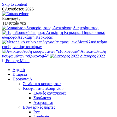
Skip to content
6 Αυγούστου 2026
Εισαγωγές
Τελευταία νέα
Ανακαίνιση διαμερίσματος.
Παραδοσιακό
διώροφο Λευκίμμη Κέρκυρας
Μεταλλικό κτίριο
επεξεργασίας τροφίμων
Αντικατάσταση
κουφωμάτων “εξοικονομώ”
Διάφορες 2022
Primary Menu
Αρχική
Εταιρεία
Προιόντα Α
Συνθετικά κουφώματα
Κουφώματα αλουμινίου
Ειδικές κατασκευές
Συρώμενα
Ανοιγόμενα
Εσωτερικές πόρτες
Pvc
Laminate