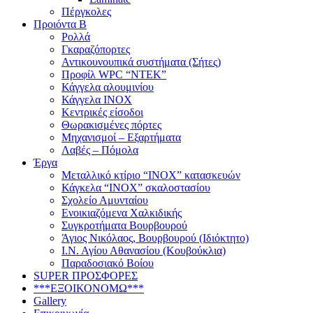
Πέργκολες
Προιόντα Β
Ρολλά
Γκαραζόπορτες
Αντικουνουπικά συστήματα (Σήτες)
Προφίλ WPC “ΝΤΕΚ”
Κάγγελα αλουμινίου
Κάγγελα INOX
Κεντρικές είσοδοι
Θωρακισμένες πόρτες
Μηχανισμοί – Εξαρτήματα
Λαβές – Πόμολα
Έργα
Μεταλλικό κτίριο “INOX” κατασκευών
Κάγκελα “INOX” σκαλοστασίου
Σχολείο Αμυνταίου
Ενοικιαζόμενα Χαλκιδικής
Συγκροτήματα Βουρβουρού
Άγιος Νικόλαος, Βουρβουρού (Ιδιόκτητο)
Ι.Ν. Αγίου Αθανασίου (Κουβούκλια)
Παραδοσιακό Βοίου
SUPER ΠΡΟΣΦΟΡΕΣ
***ΕΞΟΙΚΟΝΟΜΩ***
Gallery