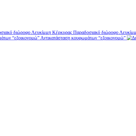
Παραδοσιακό διώροφο Λευκίμ
Αντικατάσταση κουφωμάτων “εξοικονομώ”