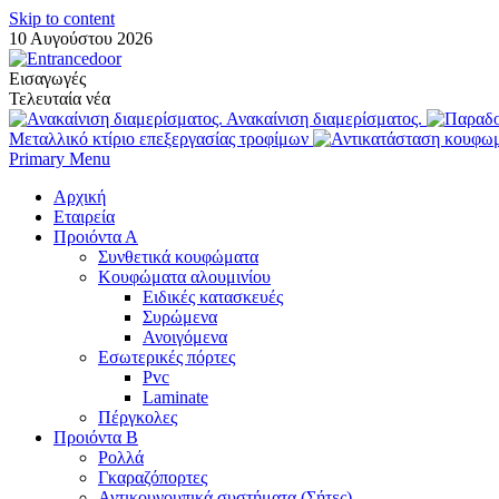
Skip to content
10 Αυγούστου 2026
Εισαγωγές
Τελευταία νέα
Ανακαίνιση διαμερίσματος.
Μεταλλικό κτίριο επεξεργασίας τροφίμων
Primary Menu
Αρχική
Εταιρεία
Προιόντα Α
Συνθετικά κουφώματα
Κουφώματα αλουμινίου
Ειδικές κατασκευές
Συρώμενα
Ανοιγόμενα
Εσωτερικές πόρτες
Pvc
Laminate
Πέργκολες
Προιόντα Β
Ρολλά
Γκαραζόπορτες
Αντικουνουπικά συστήματα (Σήτες)