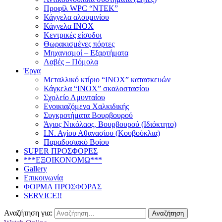
Προφίλ WPC “ΝΤΕΚ”
Κάγγελα αλουμινίου
Κάγγελα INOX
Κεντρικές είσοδοι
Θωρακισμένες πόρτες
Μηχανισμοί – Εξαρτήματα
Λαβές – Πόμολα
Έργα
Μεταλλικό κτίριο “INOX” κατασκευών
Κάγκελα “INOX” σκαλοστασίου
Σχολείο Αμυνταίου
Ενοικιαζόμενα Χαλκιδικής
Συγκροτήματα Βουρβουρού
Άγιος Νικόλαος, Βουρβουρού (Ιδιόκτητο)
Ι.Ν. Αγίου Αθανασίου (Κουβούκλια)
Παραδοσιακό Βοίου
SUPER ΠΡΟΣΦΟΡΕΣ
***ΕΞΟΙΚΟΝΟΜΩ***
Gallery
Επικοινωνία
ΦΟΡΜΑ ΠΡΟΣΦΟΡΑΣ
SERVICE!!
Αναζήτηση για: